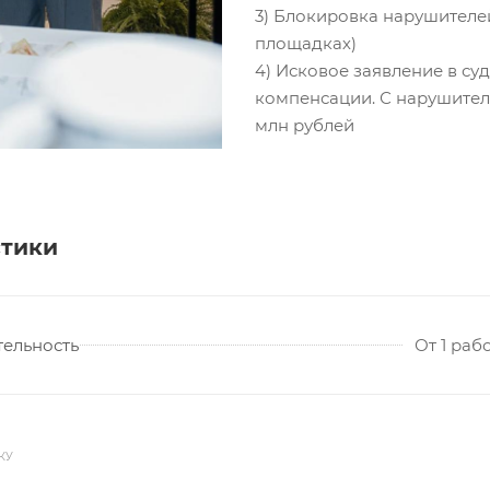
3) Блокировка нарушителе
площадках)
4) Исковое заявление в с
компенсации. С нарушителя
млн рублей
стики
ельность
От 1 раб
КУ