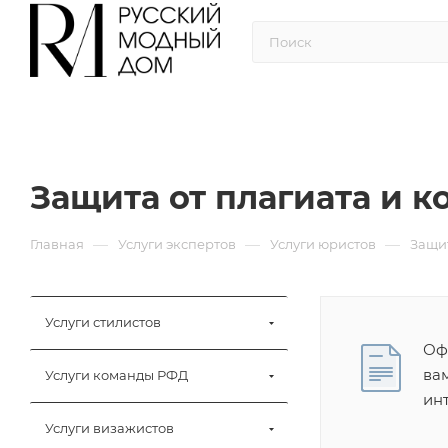
Защита от плагиата и 
—
—
—
Главная
Услуги экспертов
Услуги юристов
Защит
Услуги стилистов
Оф
ва
Услуги команды РФД
ин
Услуги визажистов