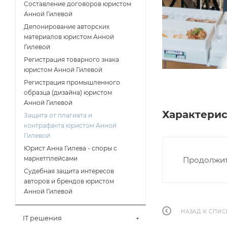
Составление договоров юристом
Анной Гилевой
Депонирование авторских
материалов юристом Анной
Гилевой
Регистрация товарного знака
юристом Анной Гилевой
Регистрация промышленного
образца (дизайна) юристом
Анной Гилевой
Характери
Защита от плагиата и
контрафакта юристом Анной
Гилевой
Юрист Анна Гилева - споры с
маркетплейсами
Продолжит
Судебная защита интересов
авторов и брендов юристом
Анной Гилевой
НАЗАД К СПИС
IT решения