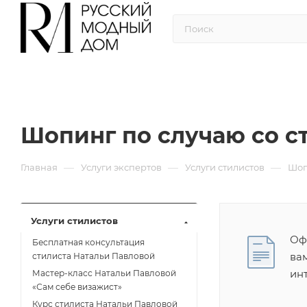
Шопинг по случаю со с
—
—
—
Главная
Услуги экспертов
Услуги стилистов
Шоп
Услуги стилистов
Оф
Бесплатная консультация
ва
стилиста Натальи Павловой
ин
Мастер-класс Натальи Павловой
«Сам себе визажист»
Курс стилиста Натальи Павловой