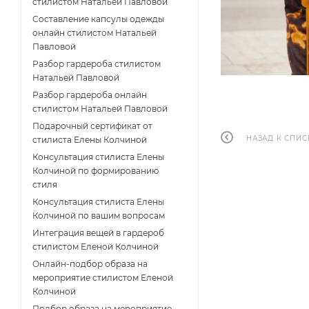
стилистом Натальей Павловой
Составление капсулы одежды
онлайн стилистом Натальей
Павловой
Разбор гардероба стилистом
Натальей Павловой
Разбор гардероба онлайн
стилистом Натальей Павловой
Подарочный сертификат от
НАЗАД К СПИС
стилиста Елены Колчиной
Консультация стилиста Елены
Колчиной по формированию
стиля
Консультация стилиста Елены
Колчиной по вашим вопросам
Интеграция вещей в гардероб
стилистом Еленой Колчиной
Онлайн-подбор образа на
мероприятие стилистом Еленой
Колчиной
Подбор образа на мероприятие