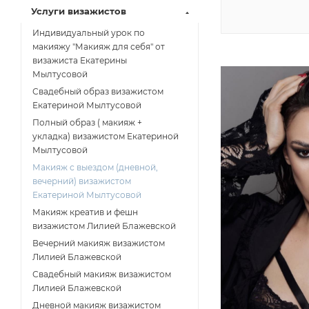
Услуги визажистов
Индивидуальный урок по
макияжу "Макияж для себя" от
визажиста Екатерины
Мылтусовой
Свадебный образ визажистом
Екатериной Мылтусовой
Полный образ ( макияж +
укладка) визажистом Екатериной
Мылтусовой
Макияж с выездом (дневной,
вечерний) визажистом
Екатериной Мылтусовой
Макияж креатив и фешн
визажистом Лилией Блажевской
Вечерний макияж визажистом
Лилией Блажевской
Свадебный макияж визажистом
Лилией Блажевской
Дневной макияж визажистом