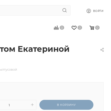
ВОЙТИ
0
0
0
стом Екатериной
ылтусовой
В КОРЗИНУ