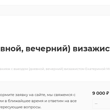
вной, вечерний) визажи
акияж с выездом (дневной, вечерний) визажистом Екатериной М
9 000 ₽
ормите заявку на сайте, мы свяжемся с
ми в ближайшее время и ответим на все
тересующие вопросы.