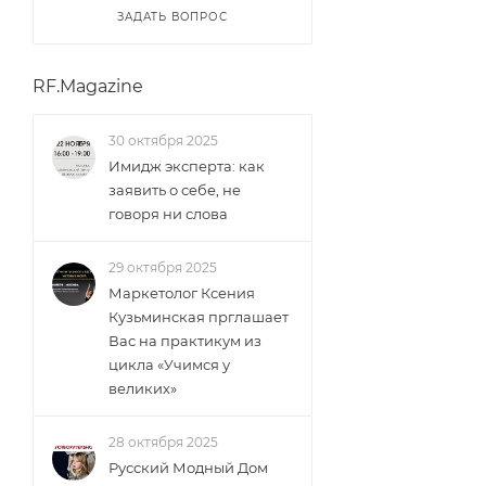
ЗАДАТЬ ВОПРОС
RF.Magazine
30 октября 2025
Имидж эксперта: как
заявить о себе, не
говоря ни слова
29 октября 2025
Маркетолог Ксения
Кузьминская прглашает
Вас на практикум из
цикла «Учимся у
великих»
28 октября 2025
Русский Модный Дом