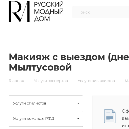
Макияж с выездом (дне
Мылтусовой
—
—
—
Главная
Услуги экспертов
Услуги визажистов
М
Услуги стилистов
Оф
ва
Услуги команды РФД
ин