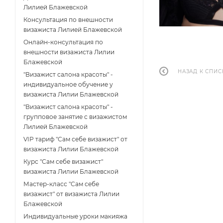
Лилией Блажевской
Консультация по внешности
визажиста Лилией Блажевской
Онлайн-консультация по
внешности визажиста Лилии
Блажевской
НАЗАД К СПИС
"Визажист салона красоты" -
индивидуальное обучение у
визажиста Лилии Блажевской
"Визажист салона красоты" -
групповое занятие с визажистом
Лилией Блажевской
VIP тариф "Сам себе визажист" от
визажиста Лилии Блажевской
Курс "Сам себе визажист"
визажиста Лилии Блажевской
Мастер-класс "Сам себе
визажист" от визажиста Лилии
Блажевской
Индивидуальные уроки макияжа