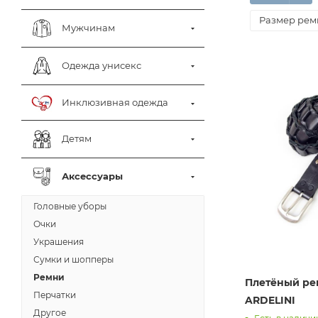
Размер рем
Мужчинам
Одежда унисекс
Инклюзивная одежда
Детям
Аксессуары
Головные уборы
Очки
Украшения
Сумки и шопперы
Ремни
Плетёный ре
Перчатки
ARDELINI
Другое