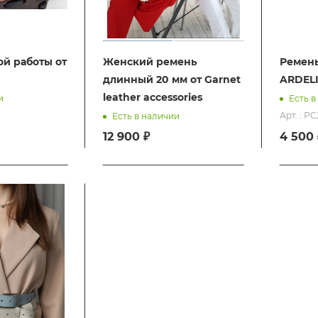
й работы от
Женский ремень
Ремень
длинный 20 мм от Garnet
ARDELI
leather accessories
и
Есть в
Арт. : Р
Есть в наличии
12 900 ₽
4 500 