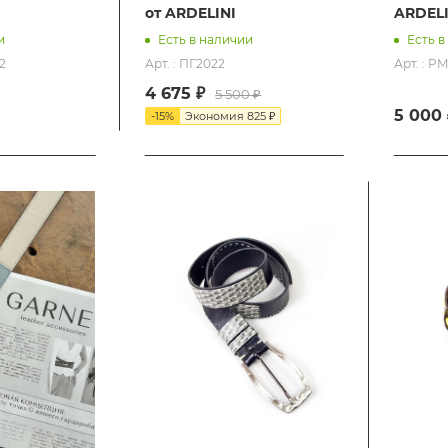
от ARDELINI
ARDELI
и
Есть в наличии
Есть в
2
Арт. : ПГ2022
Арт. : 
4 675 ₽
5 500 ₽
5 000 
-
15
%
Экономия
825 ₽