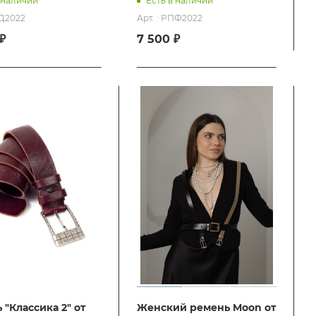
 наличии
Есть в наличии
КД2022
Арт. : РПФ2022
₽
7 500 ₽
 "Классика 2" от
Женский ремень Moon от