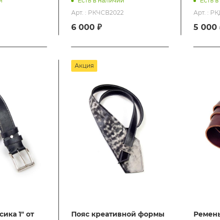
и
Есть в наличии
Есть в
Арт. : РКЧСВ2022
Арт. : Р
6 000 ₽
5 000 
Акция
ика 1" от
Пояс креативной формы
Ремень