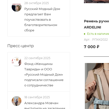
28 октября 2025
Русский Модный Дом
предлагает Вам
поучаствовать в
Ремень ручно
благотворительном
ARDELINI
сборе
Есть в наличи
Арт. : РПКК2022
Пресс-центр
7 000 ₽
22 сентября 2025
Фонд «Женщины
Тавриды» и ООО
«Русский Модный Дом»
подписали соглашение
о сотрудничестве
18 сентября 2025
Александра Мовчан
выступила на заседании