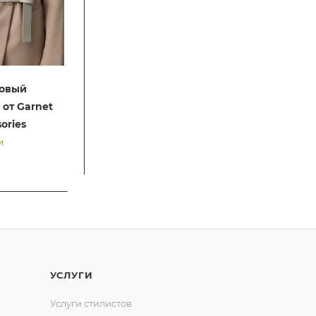
зовый
 от Garnet
sories
и
УСЛУГИ
Услуги стилистов