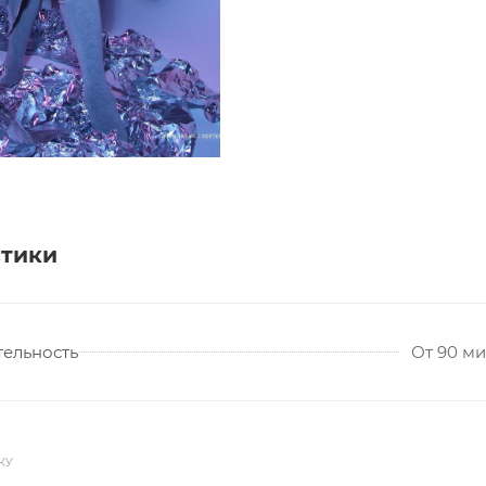
стики
ельность
От 90 ми
КУ