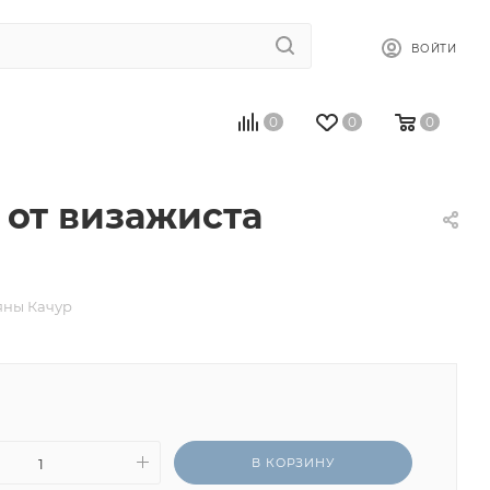
ВОЙТИ
0
0
0
 от визажиста
яны Качур
В КОРЗИНУ