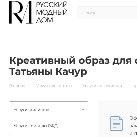
Креативный образ для 
Татьяны Качур
—
—
—
Главная
Услуги экспертов
Услуги визажистов
К
Услуги стилистов
Оф
ва
Услуги команды РФД
ин