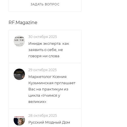
ЗАДАТЬ ВОПРОС
RF.Magazine
30 октября 2025
Имидж эксперта: как
заявить о себе, не
говоря ни слова
29 октября 2025
Маркетолог Ксения
Кузьминская прглашает
Вас на практикум из
цикла «Учимся у
великих»
28 октября 2025
Русский Модный Дом