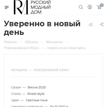
0
Уверенно в новый
день
—
—
—
Главная
Образы
Женщины
—
Повседневный образ
Уверенно в новый день
ЖЕНЩИНЫ
—
ПОВСЕДНЕВНЫЙ ОБРАЗ
Сезон
—
Весна 2020
Стиль
—
Street style
Цвет
—
Светлые тона
Ценовая категория
—
До 10 000 р.