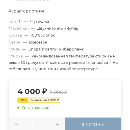
Характеристики
Тип
—
Футболка
?
Материал
—
Двухниточный футер
Состав
—
100% хлопок
Сезон
—
Всесезон
Стиль
—
Спорт; преппи; киберрпанк
Стирка
—
Рекомендованная температура стирки не
выше 30 градусов. Утюжится в режиме "хлопок/лен". Не
отбеливать. Сушить при низкой температуре.
4 000
₽
5 000
₽
-
20
%
Экономия
1 000
₽
Есть в наличии
В КОРЗИНУ